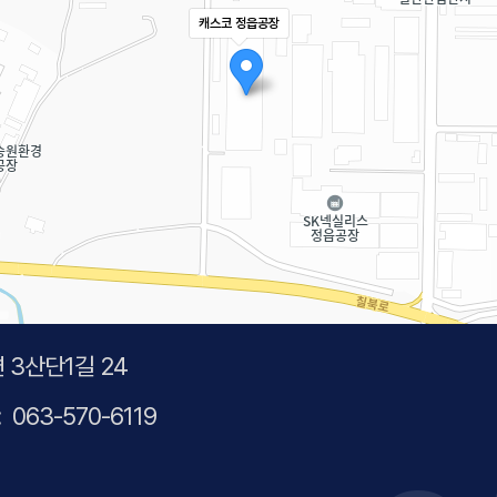
캐스코 정읍공장
 3산단1길 24
:
063-570-6119