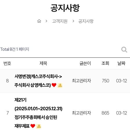
공지사항
고객지원
공지사항
Total 8건
1 페이지
번호
제목
글쓴이
조회
날짜
사명변경(캐스코주식회사->
8
최고관리자
750
03-12
주식회사 삼영캐스코)
제21기
(2025.01.01~2025.12.31)
7
최고관리자
865
03-12
정기주주총회에서 승인된
재무제표