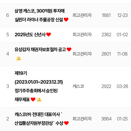
삼영 캐스코, 300억원 투자해
6
최고관리자
1881
12-23
실린더 라이너 주물공장 신설
5
2025년도 신년사
최고관리자
2382
01-02
유상감자 채권자보호절차 공고
4
최고관리자
2801
11-08
제19기
(2023.01.01~2023.12.31)
3
캐스코
2922
03-28
정기주주총회에서 승인된
재무제표
캐스코㈜ 전대진 대표이사 `
2
최고관리자
3684
01-25
산업통상자원부장관상` 수상