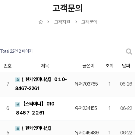
고객문의
고객지원
고객문의
Total 22건
2 페이지
번호
제목
글쓴이
조회
날짜
〖한게임머니상〗 0１0-
7
유저703765
1
06-26
8467-2261
【스타머니】 010-
6
유저234155
1
06-22
８46７-2２61
〖한게임머니상〗
5
유저045489
1
06-22