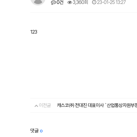
0건
3,360회
23-01-25 13:27
123
이전글
캐스코㈜ 전대진 대표이사 `산업통상자원부장
댓글
0