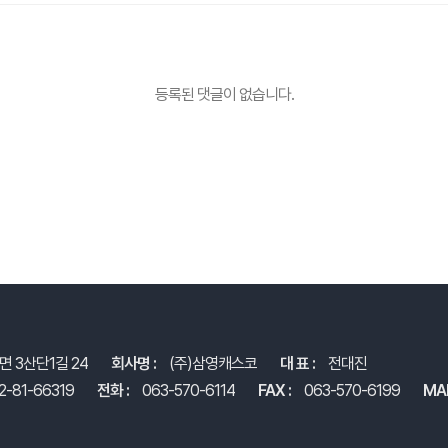
등록된 댓글이 없습니다.
면 3산단1길 24
회사명 :
(주)삼영캐스코
대 표 :
전대진
2-81-66319
전화 :
063-570-6114
FAX :
063-570-6199
MAI