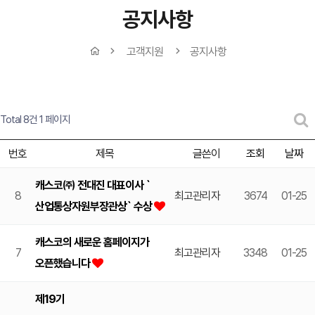
공지사항
고객지원
공지사항
Total 8건
1 페이지
번호
제목
글쓴이
조회
날짜
캐스코㈜ 전대진 대표이사 `
8
최고관리자
3674
01-25
산업통상자원부장관상` 수상
캐스코의 새로운 홈페이지가
7
최고관리자
3348
01-25
오픈했습니다
제19기