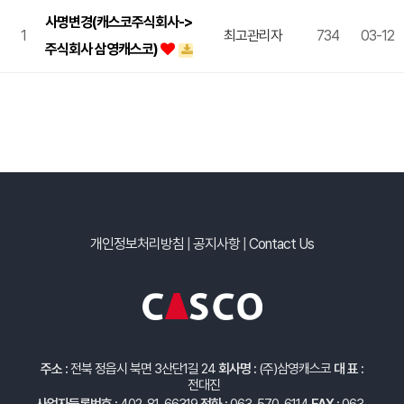
사명변경(캐스코주식회사->
1
최고관리자
734
03-12
주식회사 삼영캐스코)
개인정보처리방침
|
공지사항
|
Contact Us
주소 :
전북 정읍시 북면 3산단1길 24
회사명 :
(주)삼영캐스코
대 표 :
전대진