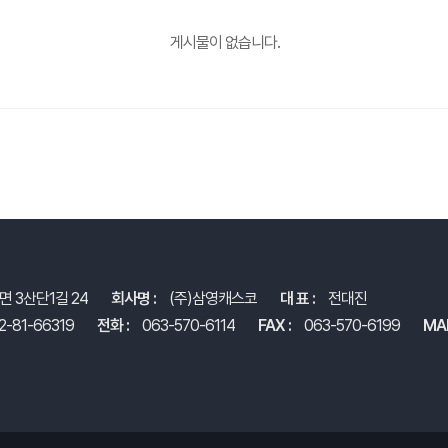
게시물이 없습니다.
면 3산단1길 24
회사명 :
(주)삼영캐스코
대 표 :
전대진
2-81-66319
전화 :
063-570-6114
FAX :
063-570-6199
MAI